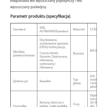
posiada łeb wpuszczany pojedynczy i łeb
Pozi
wpuszczany podwójny.
Parametr produktu (specyfikacja)
DIN,
Standard
Materiał
C1022A
ASTM/ANSI/Standard
Ocynkowana,
ocynkowana ogniowo
(HDG) fosforyzacja,
M3-8
Obróbka
Czarny tlenek,
Rozmiar
powierzchniowa
Geomet, Dakroment,
niklowany,
cynkowany i
niklowany
Łeb
Typ
stożkowy
Zjednoczyć
Kawałek
głowy
/ Łeb
płaski
Zajęty
sezon:
Kartony zbiorcze z
20-30
Czas
Uszczelka
paletą, małe pudełka
dni,