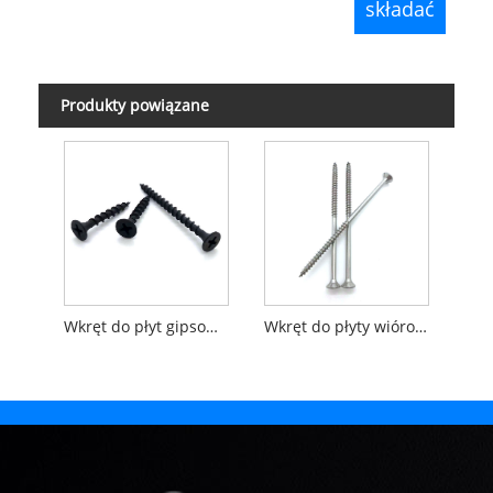
Produkty powiązane
Wkręt do płyt gipsowo-kartonowych z czarnym fosforanem
Wkręt do płyty wiórowej ze stali nierdzewnej z łbem stożkowym Torx