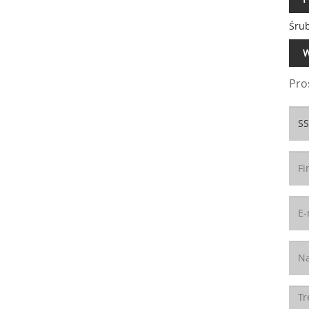
Śrub
W
Pro