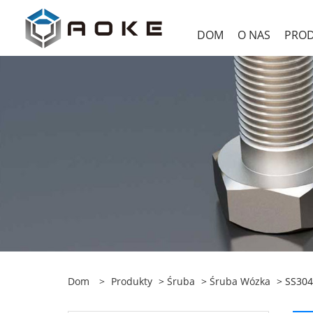
DOM
O NAS
PRO
Dom
>
Produkty
>
Śruba
>
Śruba Wózka
> SS304