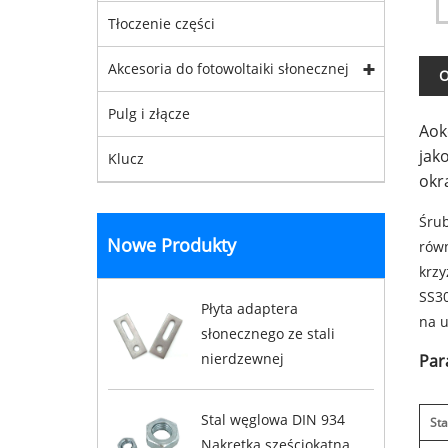
Tłoczenie części
Akcesoria do fotowoltaiki słonecznej
O
Pulg i złącze
Aok
jako
Klucz
okr
Śrub
Nowe Produkty
równ
krzy
SS30
Płyta adaptera
na u
słonecznego ze stali
nierdzewnej
Par
Stal węglowa DIN 934
St
Nakrętka sześciokątna