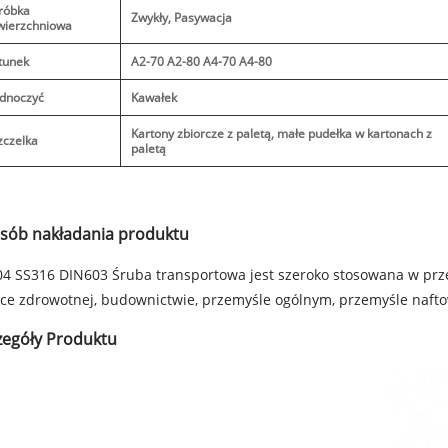
róbka
Zwykły, Pasywacja
wierzchniowa
tunek
A2-70 A2-80 A4-70 A4-80
ednoczyć
Kawałek
Kartony zbiorcze z paletą, małe pudełka w kartonach z
zczelka
paletą
sób nakładania produktu
4 SS316 DIN603 Śruba transportowa jest szeroko stosowana w prze
ce zdrowotnej, budownictwie, przemyśle ogólnym, przemyśle nafto
zegóły Produktu