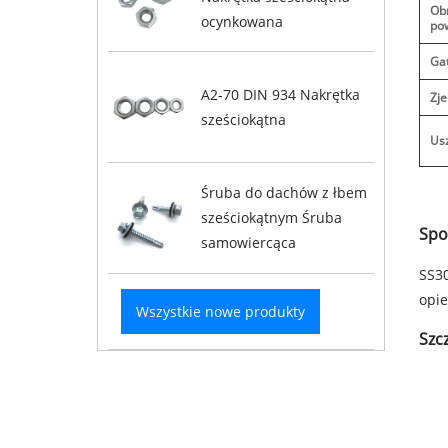
Ob
ocynkowana
po
Ga
A2-70 DIN 934 Nakrętka
Zj
sześciokątna
Us
Śruba do dachów z łbem
sześciokątnym Śruba
Spo
samowiercąca
SS30
opie
Wszystkie nowe produkty
Szc