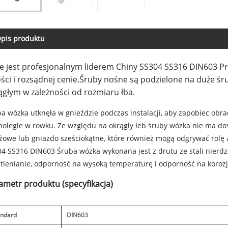
pis produktu
e jest profesjonalnym liderem Chiny SS304 SS316 DIN603 P
ści i rozsądnej cenie.
Śruby nośne są podzielone na duże śru
ągłym w zależności od rozmiaru łba.
a wózka utknęła w gnieździe podczas instalacji, aby zapobiec obr
olegle w rowku. Ze względu na okrągły łeb śruby wózka nie ma dos
żowe lub gniazdo sześciokątne, które również mogą odgrywać rolę
4 SS316 DIN603 Śruba wózka wykonana jest z drutu ze stali nierd
tlenianie, odporność na wysoką temperaturę i odporność na korozj
ametr produktu (specyfikacja)
andard
DIN603