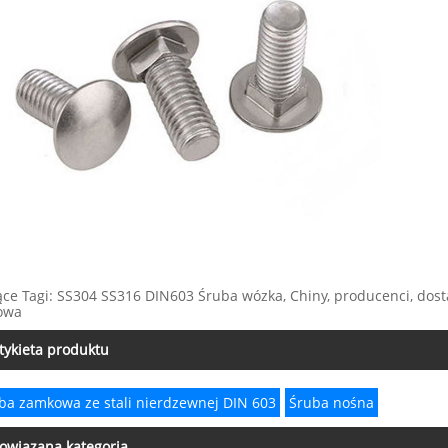
ce Tagi: SS304 SS316 DIN603 Śruba wózka, Chiny, producenci, dosta
owa
tykieta produktu
ba zamkowa ze stali nierdzewnej DIN 603
Śruba nośna
owiązana kategoria