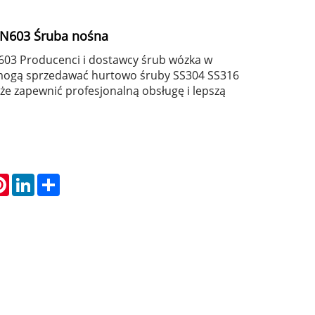
IN603 Śruba nośna
603 Producenci i dostawcy śrub wózka w
 mogą sprzedawać hurtowo śruby SS304 SS316
e zapewnić profesjonalną obsługę i lepszą
atsApp
Pinterest
LinkedIn
Share