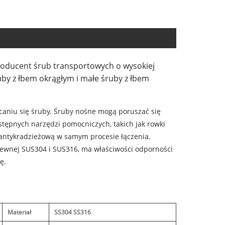
roducent śrub transportowych o wysokiej
by z łbem okrągłym i małe śruby z łbem
acaniu się śruby. Śruby nośne mogą poruszać się
tępnych narzędzi pomocniczych, takich jak rowki
 antykradzieżową w samym procesie łączenia.
zewnej SUS304 i SUS316, ma właściwości odporności
ę.
Materiał
SS304 SS316