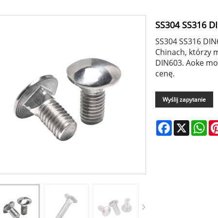
SS304 SS316 D
SS304 SS316 DIN
Chinach, którzy
DIN603. Aoke moż
cenę.
Wyślij zapytanie
Facebook
X
Wh