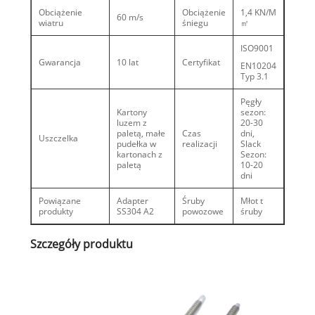
Obciążenie
Obciążenie
1,4 KN/M
60 m/s
wiatru
śniegu
㎡
ISO9001
Gwarancja
10 lat
Certyfikat
EN10204
Typ 3.1
Pęgły
Kartony
sezon:
luzem z
20-30
paletą, małe
Czas
dni,
Uszczelka
pudełka w
realizacji
Slack
kartonach z
Sezon:
paletą
10-20
dni
Powiązane
Adapter
Śruby
Młot t
produkty
SS304 A2
powozowe
śruby
Szczegóły produktu