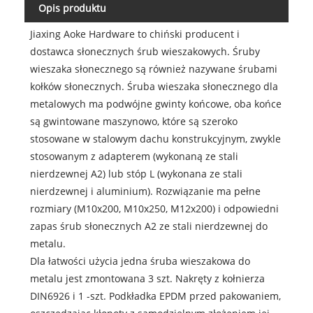
Opis produktu
Jiaxing Aoke Hardware to chiński producent i
dostawca słonecznych śrub wieszakowych. Śruby
wieszaka słonecznego są również nazywane śrubami
kołków słonecznych. Śruba wieszaka słonecznego dla
metalowych ma podwójne gwinty końcowe, oba końce
są gwintowane maszynowo, które są szeroko
stosowane w stalowym dachu konstrukcyjnym, zwykle
stosowanym z adapterem (wykonaną ze stali
nierdzewnej A2) lub stóp L (wykonana ze stali
nierdzewnej i aluminium). Rozwiązanie ma pełne
rozmiary (M10x200, M10x250, M12x200) i odpowiedni
zapas śrub słonecznych A2 ze stali nierdzewnej do
metalu.
Dla łatwości użycia jedna śruba wieszakowa do
metalu jest zmontowana 3 szt. Nakręty z kołnierza
DIN6926 i 1 -szt. Podkładka EPDM przed pakowaniem,